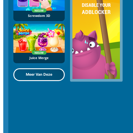
NIEUW
Screwdom 3D
NIEUW
Juice Merge
Meer Van Deze