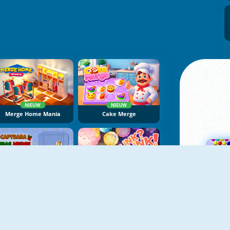
NIEUW
NIEUW
Merge Home Mania
Cake Merge
NIEUW
NIEUW
Capybara Xmas Merge
LinkLink