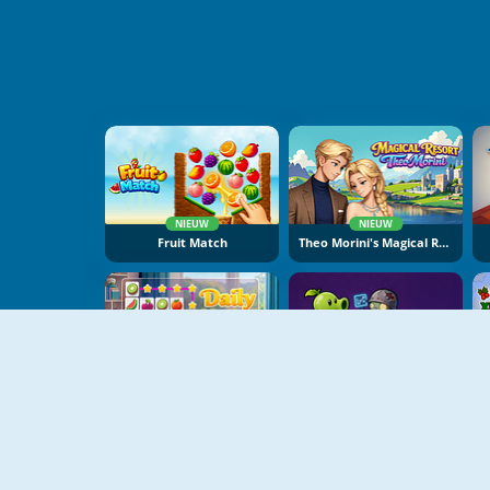
NIEUW
NIEUW
Fruit Match
Theo Morini's Magical Resort
NIEUW
NIEUW
Daily Match
Plant Merge: Zombie War