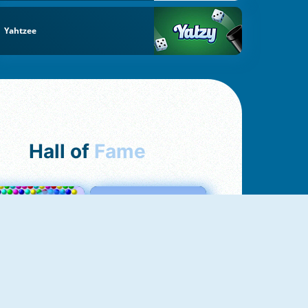
Yahtzee
Hall of
Fame
Bubbles 3
Love Tester