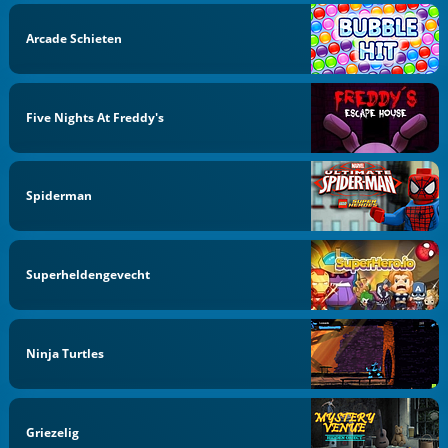
Arcade Schieten
Five Nights At Freddy's
Spiderman
Superheldengevecht
Ninja Turtles
Griezelig