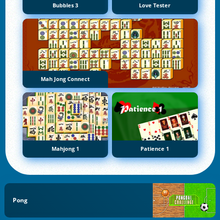
Bubbles 3
Love Tester
Mah Jong Connect
Mahjong 1
Patience 1
Pong