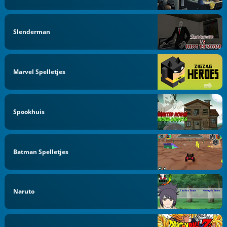
Slenderman
Marvel Spelletjes
Spookhuis
Batman Spelletjes
Naruto