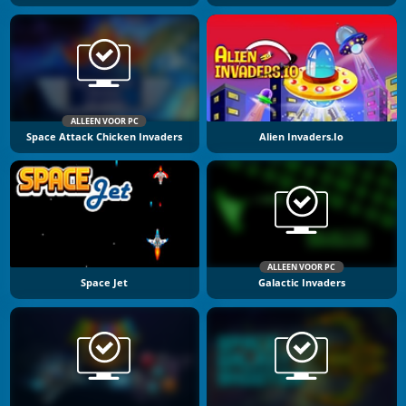
ALLEEN VOOR PC
Space Attack Chicken Invaders
Alien Invaders.io
ALLEEN VOOR PC
Space Jet
Galactic Invaders