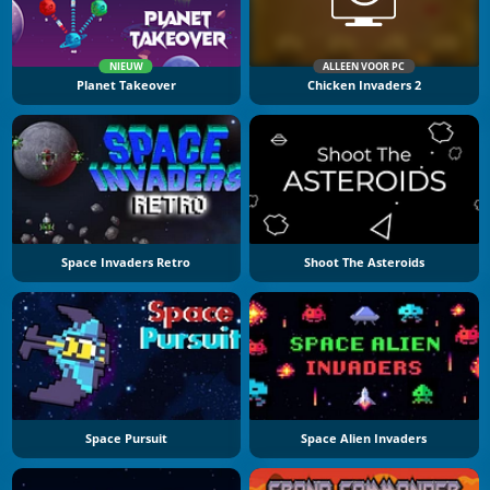
NIEUW
ALLEEN VOOR PC
Planet Takeover
Chicken Invaders 2
Space Invaders Retro
Shoot The Asteroids
Space Pursuit
Space Alien Invaders