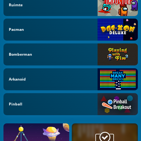
Ruimte
Pacman
Bomberman
Arkanoid
Pinball