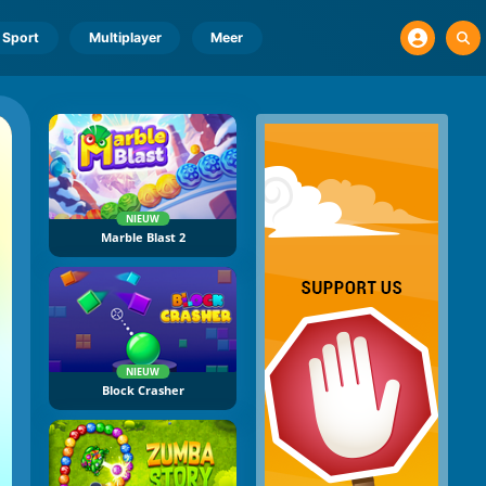
Sport
Multiplayer
Meer
NIEUW
Marble Blast 2
NIEUW
Block Crasher