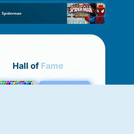
Spiderman
Hall of
Fame
Bubbles 3
Love Tester