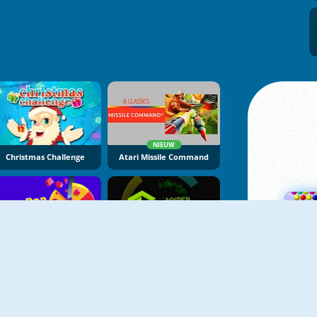
NIEUW
Christmas Challenge
Atari Missile Command
NIEUW
Color Pop 3D
Hyper Color Rush