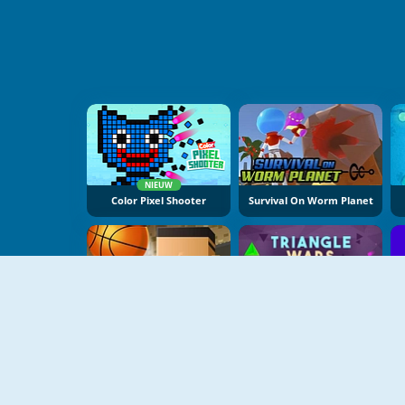
NIEUW
Color Pixel Shooter
Survival On Worm Planet
3 Point Rush
Triangle Wars