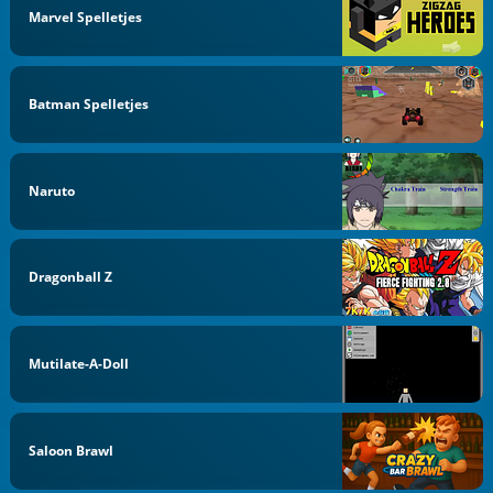
Marvel Spelletjes
Batman Spelletjes
Naruto
Dragonball Z
Mutilate-A-Doll
Saloon Brawl