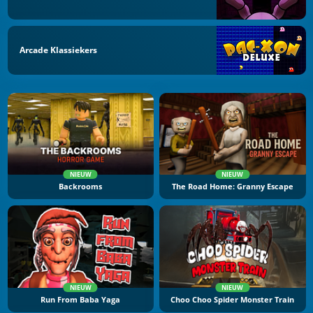
Arcade Klassiekers
NIEUW
NIEUW
Backrooms
The Road Home: Granny Escape
NIEUW
NIEUW
Run From Baba Yaga
Choo Choo Spider Monster Train