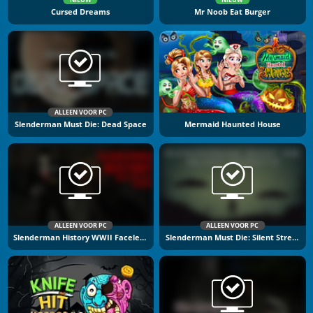
Cursed Dreams
Mr Noob Eat Burger
ALLEEN VOOR PC
Slenderman Must Die: Dead Space
Mermaid Haunted House
ALLEEN VOOR PC
ALLEEN VOOR PC
Slenderman History WWII Faceless Horror
Slenderman Must Die: Silent Streets