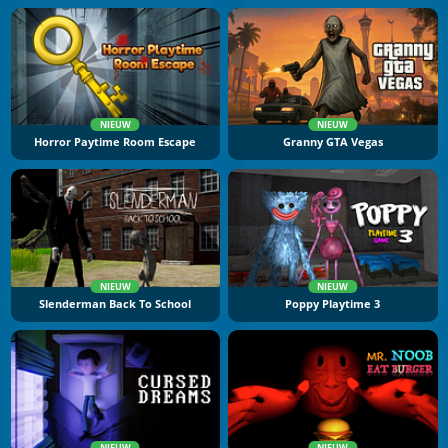
NIEUW
NIEUW
Horror Paytime Room Escape
Granny GTA Vegas
NIEUW
NIEUW
Slenderman Back To School
Poppy Playtime 3
NIEUW
NIEUW