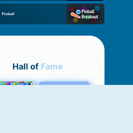
Pinball
Hall of
Fame
Bubbles 3
Love Tester