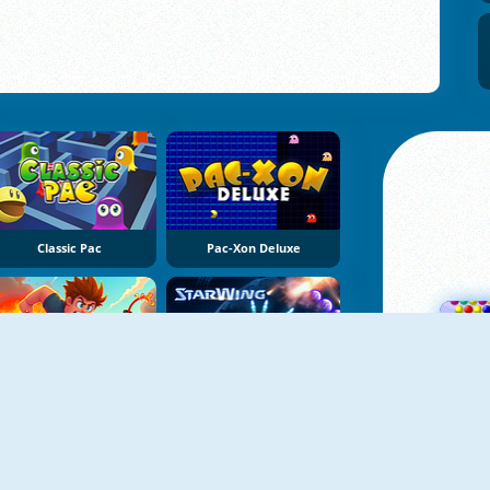
Classic Pac
Pac-Xon Deluxe
NIEUW
NIEUW
Robby: Bomberman
StarWing