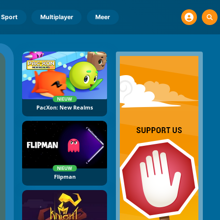
Sport
Multiplayer
Meer
NIEUW
PacXon: New Realms
NIEUW
Flipman