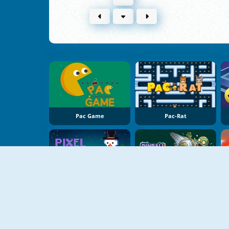
Pac Game
Pac-Rat
NIEUW
NIEUW
Pixel Destroyer
Pinball Vs Zombie