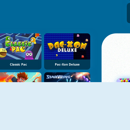
Classic Pac
Pac-Xon Deluxe
NIEUW
NIEUW
Robby: Bomberman
StarWing