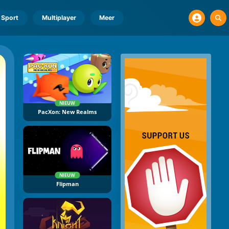
Sport
Multiplayer
Meer
NIEUW
PacXon: New Realms
NIEUW
Flipman