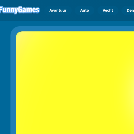
Avontuur
Auto
Vecht
Den