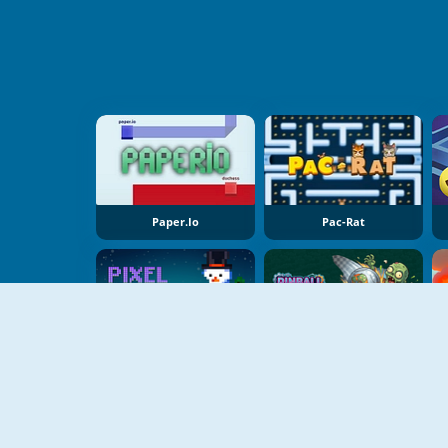
Paper.io
Pac-Rat
NIEUW
NIEUW
Pixel Destroyer
Pinball Vs Zombie