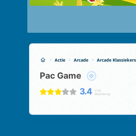
Actie
Arcade
Arcade Klassiekers
Pac Game
3.4
1103
Waardering: