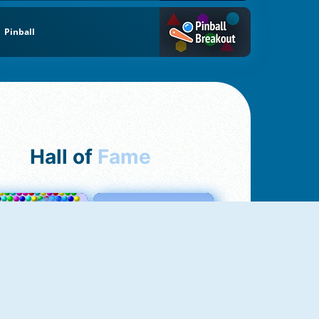
Pinball
Hall of
Fame
Bubbles 3
Love Tester