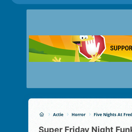
Actie
Horror
Five Nights At Fre
Super Friday Night Fun