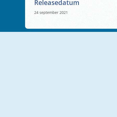
Releasedatum
24 september 2021
NIEUW
NIEUW
Survive The Night
Backrooms
NIEUW
NIEUW
Choo Choo Spider Monster Train
Horror Paytime Room Escape