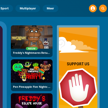
Sport
Multiplayer
Meer
NIEUW
Freddy's Nightmares Return: Horror New Year
Pen Pineapple Five Nights At Freddy's