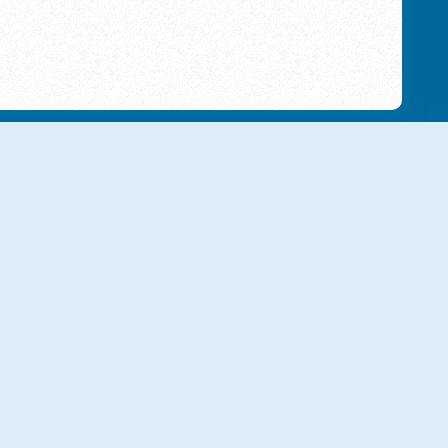
NIEUW
NIEUW
The Road Home: Granny Escape
Run From Baba Yaga
NIEUW
NIEUW
Granny GTA Vegas
Slenderman Back To School