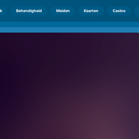
k
Behendigheid
Meiden
Kaarten
Casino